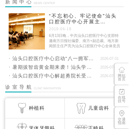
新闻中心
NEWS CENTER
正…
“不忘初心、牢记使命”汕头
汕头口腔医疗中心2025年端午假期门诊安排
口腔医疗中心开展主…
关于汕头口腔医疗中心周边交通调整的公告
2019-06-18
6月13日晚，中共汕头口腔医疗中心支部特
就诊更省心！4月起，汕头口腔医疗中心医生排班
邀南方日报社编委、南方+副总裁、地方新
闻部主任严亮为汕头口腔医疗中心全体党员
全…
做专题党课。
汕头口腔医疗中心2025年清明假期门诊安排
汕头口腔医疗中心启动“八一拥军月”，献礼建军9…
2026-07-31
汕头口腔医疗中心严正声明：坚决谴责非法获
暑期拔智齿黄金期来袭！汕头学生专属舒适微创拔…
2026-07-10
客，…
汕头口腔医疗中心解超勇院长受邀出席士卓曼复杂…
网站
2026-07-10
首页
汕头口腔医疗中心2026春节假期门诊安排
诊室导航
CLINC NAVIGATION
在线
挂号
种植科
儿童齿科
交通
指南
牙体牙髓科
正畸科