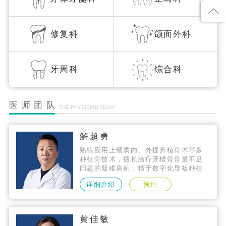
修复科
颌面外科
牙周科
综合科
医师团队
THE PHYSICIAN TEAM
解超勇
熟练应用上颌窦内、外提升植骨术等多
种植骨技术，擅长治疗牙槽骨骨量不足
问题的疑难病例，精于数字化导板种植
技术、微创种植技术、即刻种植技术，
详细介绍
预约
种植技术精准，拥有数千个成功案例。
黄佳敏