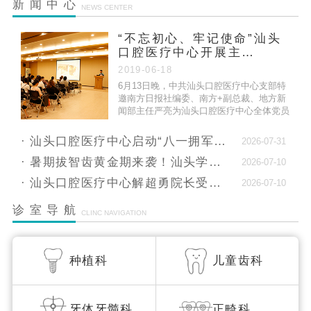
新闻中心
NEWS CENTER
汕头口腔医疗中心2026春节假期门诊安排
“不忘初心、牢记使命”汕头
汕头口腔医疗中心2025中秋国庆假期门诊安排
口腔医疗中心开展主…
以规范守护健康，用引领促进同质 | 口腔中心
2019-06-18
6月13日晚，中共汕头口腔医疗中心支部特
正…
邀南方日报社编委、南方+副总裁、地方新
闻部主任严亮为汕头口腔医疗中心全体党员
汕头口腔医疗中心2025年端午假期门诊安排
做专题党课。
关于汕头口腔医疗中心周边交通调整的公告
汕头口腔医疗中心启动“八一拥军月”，献礼建军9…
2026-07-31
就诊更省心！4月起，汕头口腔医疗中心医生排班
暑期拔智齿黄金期来袭！汕头学生专属舒适微创拔…
2026-07-10
全…
汕头口腔医疗中心解超勇院长受邀出席士卓曼复杂…
2026-07-10
汕头口腔医疗中心2025年清明假期门诊安排
诊室导航
CLINC NAVIGATION
种植科
儿童齿科
牙体牙髓科
正畸科