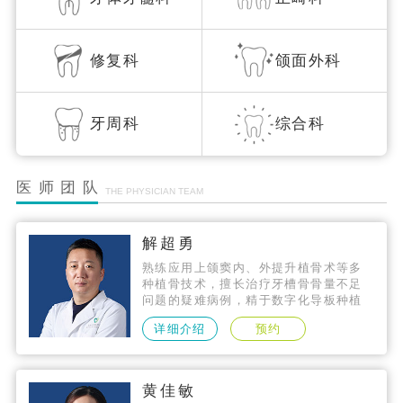
修复科
颌面外科
牙周科
综合科
医师团队
THE PHYSICIAN TEAM
解超勇
熟练应用上颌窦内、外提升植骨术等多
种植骨技术，擅长治疗牙槽骨骨量不足
问题的疑难病例，精于数字化导板种植
技术、微创种植技术、即刻种植技术，
详细介绍
预约
种植技术精准，拥有数千个成功案例。
黄佳敏