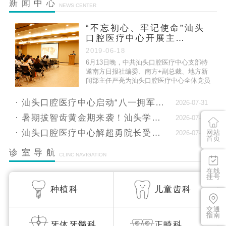
新闻中心
NEWS CENTER
正…
“不忘初心、牢记使命”汕头
汕头口腔医疗中心2025年端午假期门诊安排
口腔医疗中心开展主…
关于汕头口腔医疗中心周边交通调整的公告
2019-06-18
6月13日晚，中共汕头口腔医疗中心支部特
就诊更省心！4月起，汕头口腔医疗中心医生排班
邀南方日报社编委、南方+副总裁、地方新
闻部主任严亮为汕头口腔医疗中心全体党员
全…
做专题党课。
汕头口腔医疗中心2025年清明假期门诊安排
汕头口腔医疗中心启动“八一拥军月”，献礼建军9…
2026-07-31
汕头口腔医疗中心严正声明：坚决谴责非法获
暑期拔智齿黄金期来袭！汕头学生专属舒适微创拔…
2026-07-10
客，…
汕头口腔医疗中心解超勇院长受邀出席士卓曼复杂…
网站
2026-07-10
首页
汕头口腔医疗中心2026春节假期门诊安排
诊室导航
CLINC NAVIGATION
在线
挂号
种植科
儿童齿科
交通
指南
牙体牙髓科
正畸科