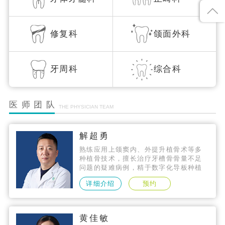
修复科
颌面外科
牙周科
综合科
医师团队
THE PHYSICIAN TEAM
解超勇
熟练应用上颌窦内、外提升植骨术等多
种植骨技术，擅长治疗牙槽骨骨量不足
问题的疑难病例，精于数字化导板种植
技术、微创种植技术、即刻种植技术，
详细介绍
预约
种植技术精准，拥有数千个成功案例。
黄佳敏