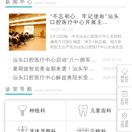
新闻中心
NEWS CENTER
以规范守护健康，用引领促进同质 | 口腔中心
“不忘初心、牢记使命”汕头
正…
口腔医疗中心开展主…
汕头口腔医疗中心2025年端午假期门诊安排
2019-06-18
关于汕头口腔医疗中心周边交通调整的公告
6月13日晚，中共汕头口腔医疗中心支部特
邀南方日报社编委、南方+副总裁、地方新
就诊更省心！4月起，汕头口腔医疗中心医生排班
闻部主任严亮为汕头口腔医疗中心全体党员
做专题党课。
全…
汕头口腔医疗中心启动“八一拥军月”，献礼建军9…
2026-07-31
汕头口腔医疗中心2025年清明假期门诊安排
暑期拔智齿黄金期来袭！汕头学生专属舒适微创拔…
2026-07-10
汕头口腔医疗中心严正声明：坚决谴责非法获
汕头口腔医疗中心解超勇院长受邀出席士卓曼复杂…
网站
2026-07-10
首页
客，…
诊室导航
CLINC NAVIGATION
汕头口腔医疗中心2026春节假期门诊安排
在线
挂号
种植科
儿童齿科
交通
指南
牙体牙髓科
正畸科