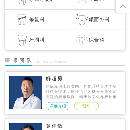
修复科
颌面外科
牙周科
综合科
医师团队
THE PHYSICIAN TEAM
解超勇
熟练应用上颌窦内、外提升植骨术等多
种植骨技术，擅长治疗牙槽骨骨量不足
问题的疑难病例，精于数字化导板种植
技术、微创种植技术、即刻种植技术，
详细介绍
预约
种植技术精准，拥有数千个成功案例。
黄佳敏