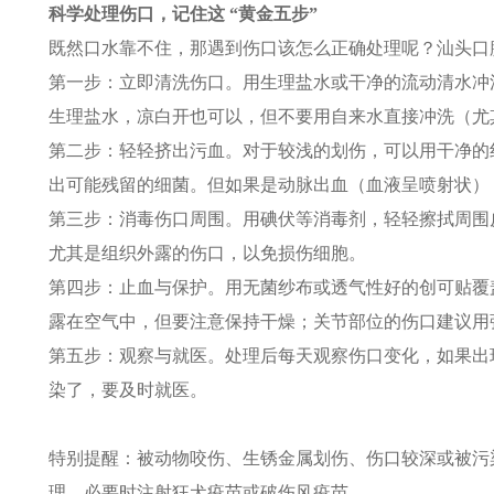
科学处理伤口，记住这 “黄金五步”​
既然口水靠不住，那遇到伤口该怎么正确处理呢？汕头口腔
第一步：立即清洗伤口。用生理盐水或干净的流动清水冲
生理盐水，凉白开也可以，但不要用自来水直接冲洗（尤
第二步：轻轻挤出污血。对于较浅的划伤，可以用干净的
出可能残留的细菌。但如果是动脉出血（血液呈喷射状）
第三步：消毒伤口周围。用碘伏等消毒剂，轻轻擦拭周围皮
尤其是组织外露的伤口，以免损伤细胞。​
第四步：止血与保护。用无菌纱布或透气性好的创可贴覆
露在空气中，但要注意保持干燥；关节部位的伤口建议用
第五步：观察与就医。处理后每天观察伤口变化，如果出
染了，要及时就医。
特别提醒：被动物咬伤、生锈金属划伤、伤口较深或被污
理，必要时注射狂犬疫苗或破伤风疫苗。